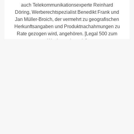
auch Telekommunikationsexperte Reinhard
Döring, Werberechtspezialist Benedikt Frank und
Jan Müller-Broich, der vermehrt zu geografischen
Herkunftsangaben und Produktnachahmungen zu
Rate gezogen wird, angehören. [Legal 500 zum
Wettbewerbsrecht]
Mittelständler und internationale Konzerne
wenden sich an bock legal Partnerschaft von
Rechtsanwälten in marken- und
designrechtlichen Angelegenheiten, wobei die
Kanzlei einen besonders guten Ruf in der Mode-
und Luxusgüterindustrie genießt. Streitige
Auseinandersetzungen, wie etwa im
Zusammenhang mit Produktpiraterie oder der
Durchsetzung unkonventioneller Marken, stellen
einen besonderen Fokus der Praxisgruppe sowie
ihres Leiters Andreas Bock dar, der außerdem
Schwerpunkte im Pharmarecht und dem Recht