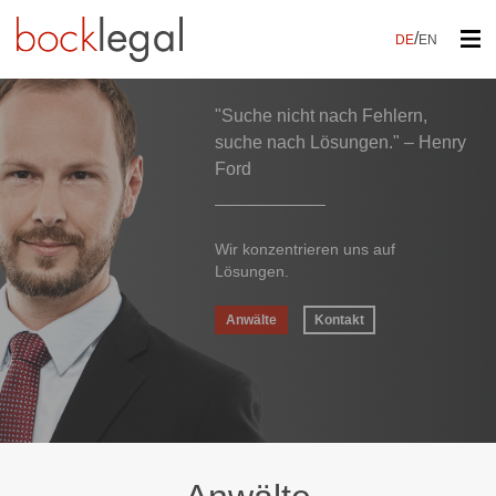
/
DE
EN
"Suche nicht nach Fehlern,
suche nach Lösungen." – Henry
Ford
Wir konzentrieren uns auf
Lösungen.
Anwälte
Kontakt
Anwälte
Kontakt
Anwälte
Kontakt