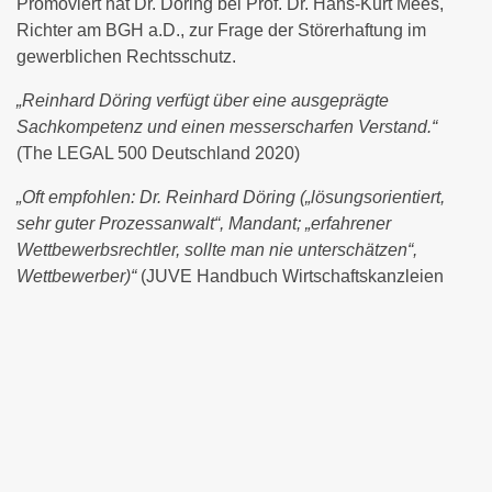
Promoviert hat Dr. Döring bei Prof. Dr. Hans-Kurt Mees,
Richter am BGH a.D., zur Frage der Störerhaftung im
gewerblichen Rechtsschutz.
„Reinhard Döring verfügt über eine ausgeprägte
Sachkompetenz und einen messerscharfen Verstand.“
(The LEGAL 500 Deutschland 2020)
„Oft empfohlen: Dr. Reinhard Döring („lösungsorientiert,
sehr guter Prozessanwalt“, Mandant; „erfahrener
Wettbewerbsrechtler, sollte man nie unterschätzen“,
Wettbewerber)“
(JUVE Handbuch Wirtschaftskanzleien
2019/2020)
Handelsblatt / Best Lawyers – Deutschlands Beste
Anwälte 2022: „Dr. Reinhard Döring – Gewerblicher
Rechtsschutz“